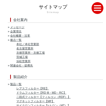
サイトマップ
Sitemap
会社案内
»
メッセージ
»
企業理念
»
会社概要・沿革
»
拠点一覧
本社／本社営業部
名古屋営業所
京都営業所・京都工場
茨城工場
浜松営業所
»
関連会社・提携先
製品紹介
»
製品一覧
レアスフィルター【RE】
ドラムフィルター【RD III・MD・RC】
二段式フィルター【フィルコン（RDF）】
マグネットフィルター【MF】
サイクロンフィルター【μトロン（MT）】