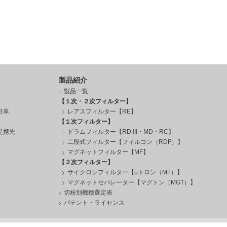
製品紹介
製品一覧
【１次・２次フィルター】
沿革
レアスフィルター【RE】
【１次フィルター】
提携先
ドラムフィルター【RD III・MD・RC】
二段式フィルター【フィルコン（RDF）】
マグネットフィルター【MF】
【２次フィルター】
サイクロンフィルター【μトロン（MT）】
マグネットセパレーター【マグトン（MGT）】
切粉別機種選定表
パテント・ライセンス
情報セキュリティ基本方針
ご利用環境について
サイトマップ