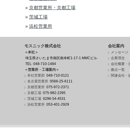
»
京都営業所・京都工場
»
茨城工場
»
浜松営業所
モスニック株式会社
会社案内
＜本社＞
メッセージ
埼玉県さいたま市南区南本町1-17-1 MMCビル
企業理念
TEL: 048-710-1484
会社概要・
＜営業所・工場案内＞
拠点一覧
本社営業部
048-710-0121
関連会社・
名古屋営業所
0566-25-6111
京都営業所
075-972-2371
京都工場
075-982-2395
茨城工場
0296-54-4531
浜松営業所
053-401-2929